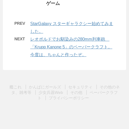
ゲーム
PREV
StarGalaxy スターギャラクシー始めてみま
した。
NEXT
レオポルドでお馴染みの280mm列車砲
「Krupp Kanone 5」のペーパークラフト。
今度は、ちゃんと作ったぞ。
艦これ
かんぱにガールズ
セキュリティ
その他のネ
タ、雑考等
少女兵器Web
その他
ペーパークラフ
ト
プライバシーポリシー