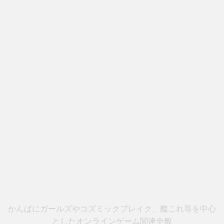
かんぱにガールズやコズミックブレイク、艦これ等を中心
としたオンラインゲーム関連全般