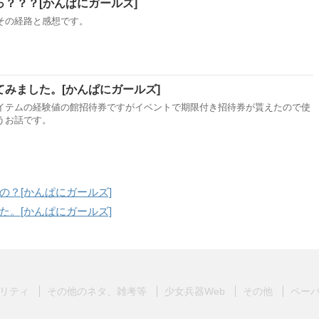
？？？[かんぱにガールズ]
その経路と感想です。
みました。[かんぱにガールズ]
イテムの経験値の館招待券ですがイベントで期限付き招待券が貰えたので使
うお話です。
の？[かんぱにガールズ]
た。[かんぱにガールズ]
リティ
その他のネタ、雑考等
少女兵器Web
その他
ペー