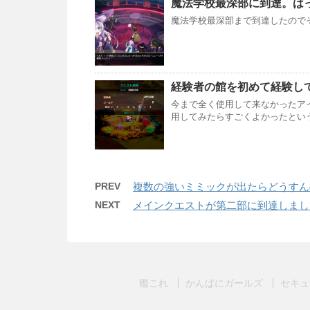
魔法学校最深部に到達。はっ
魔法学校最深部まで到達したので
経験者の館を初めて経験して
今まで全く使用して来なかったア
用してみたらすごくよかったとい
PREV
複数の強いミミックが出たらどうすん
NEXT
メインクエストが第二部に到達しまし
艦これ
かんぱにガールズ
セキュ