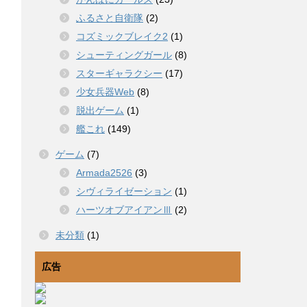
ふるさと自衛隊
(2)
コズミックブレイク2
(1)
シューティングガール
(8)
スターギャラクシー
(17)
少女兵器Web
(8)
脱出ゲーム
(1)
艦これ
(149)
ゲーム
(7)
Armada2526
(3)
シヴィライゼーション
(1)
ハーツオブアイアンⅢ
(2)
未分類
(1)
広告